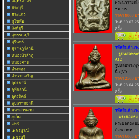
สมุทรสาคร
พระนารายณ์ 4 
สระบุรี
ซม. บร...
สระแก้ว
ราคา 8000 บ
สุโขทัย
วันที่ 30-07-2
สิงห์บุรี
ครั้ง
สุพรรณบุรี
สุรินทร์
รหัสสินค้า P
สุราษฎร์ธานี
รูปหล่อพระพุ
หนองบัวลำภู
A12
หนองคาย
รูปหล่อพระพุทธ
อ่างทอง
นิ้ว (V9...
อำนาจเจริญ
ราคา 2500 บ
อุดรธานี
วันที่ 28-04-2
อุทัยธานี
ครั้ง
อุตรดิตถ์
อุบลราชธานี
มหาสารคาม
รหัสสินค้า P
ภูเก็ต
พระยอดธง อย
พระยอดธง อยุธ
แพร่
ด้วยภาพห...
เพชรบูรณ์
ราคา 6000 บ
เพชรบุรี