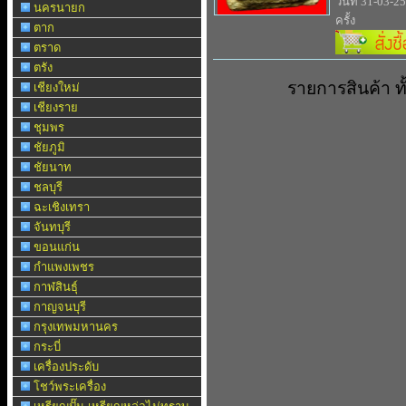
วันที่ 31-03-2
นครนายก
ครั้ง
ตาก
ตราด
ตรัง
รายการสินค้า 
เชียงใหม่
เชียงราย
ชุมพร
ชัยภูมิ
ชัยนาท
ชลบุรี
ฉะเชิงเทรา
จันทบุรี
ขอนแก่น
กำแพงเพชร
กาฬสินธุ์
กาญจนบุรี
กรุงเทพมหานคร
กระบี่
เครื่องประดับ
โชว์พระเครื่อง