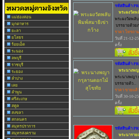
รหัสสินค้า P
พระผงวัดพลั
แม่ฮ่องสอน
พระผงวัดพลับ 
มุกดาหาร
บรรยายด้วยภ.
ยะลา
ราคา โทรถา
ยโสธร
วันที่ 21-12-2
ร้อยเอ็ด
ครั้ง
ระนอง
ลพบุรี
รหัสสินค้า P
ราชบุรี
พระนางพญา 
ระยอง
พระนางพญา กร
ลำปาง
บรรยายด้ว...
เลย
ราคา ขายแล้
ลำพูน
วันที่ 30-10-2
ศรีสะเกษ
ครั้ง
สตูล
สงขลา
สกลนคร
สมุทรปราการ
รหัสสินค้า P
สมุทรสงคราม
พระนารายณ์ 