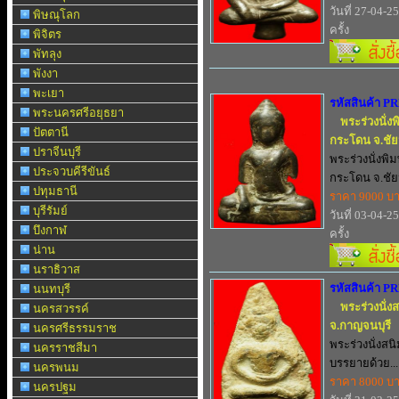
วันที่ 27-04-2
พิษณุโลก
ครั้ง
พิจิตร
พัทลุง
พังงา
พะเยา
รหัสสินค้า P
พระนครศรีอยุธยา
พระร่วงนั่
ปัตตานี
กระโดน จ.ชั
ปราจีนบุรี
พระร่วงนั่งพ
ประจวบคีรีขันธ์
กระโดน จ.ชัยน
ปทุมธานี
ราคา 9000 บ
บุรีรัมย์
วันที่ 03-04-2
บึงกาฬ
ครั้ง
น่าน
นราธิวาส
รหัสสินค้า P
นนทบุรี
พระร่วงนั่ง
นครสวรรค์
จ.กาญจนบุรี
นครศรีธรรมราช
พระร่วงนั่งสน
นครราชสีมา
บรรยายด้วย...
นครพนม
ราคา 8000 บ
นครปฐม