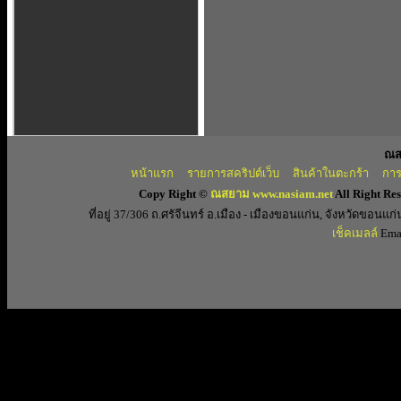
ณส
หน้าแรก
รายการสคริปต์เว็บ
สินค้าในตะกร้า
การ
Copy Right ©
ณสยาม www.nasiam.net
All Right Re
ที่อยู่ 37/306 ถ.ศรัจีนทร์ อ.เมือง - เมืองขอนแก่น, จังหวัดขอ
เช็คเมลล์
Emai