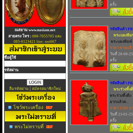
ครั้ง
รหัสสินค้า P
ณสยาม www.nasiam.net
พระแผงพิมพ์
สายตรง โทร :
088-7055705 และ
085-0123421 line: nui667
พระแผงพิมพ์ 3
ราคา ขายแล้
วันที่ 28-08-2
ชื่อผู้ใช้
ครั้ง
รหัสผ่าน
รหัสสินค้า P
|
ลืมรหัสผ่าน
สมัครสมาชิกใหม่
พระร่วงทิ้งดิ
พระร่วงทิ้งดิ
ยากแล้วค...
โชว์พระเครื่อง
ราคา 1500 บ
วันที่ 23-01-2
ครั้ง
พระไม่ทราบที่