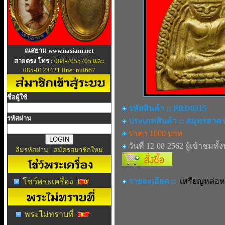
ณสยาม www.nasiam.net
สายตรง โทร :
088-7055705 และ
085-0123421 line: nui667
ชื่อผู้ใช้
รหัสสินค้า :: PRD8315
รหัสผ่าน
ประเภทสินค้า :: สมุทรสาค
ราคา 1600 บาท
วันที่ 12-08-2562 ผู้เข้าชมทั้
|
ลืมรหัสผ่าน
สมัครสมาชิกใหม่
รายละเอียด ::
เหรียญหล่อห
โชว์พระเครื่อง
พระไม่ทราบที่