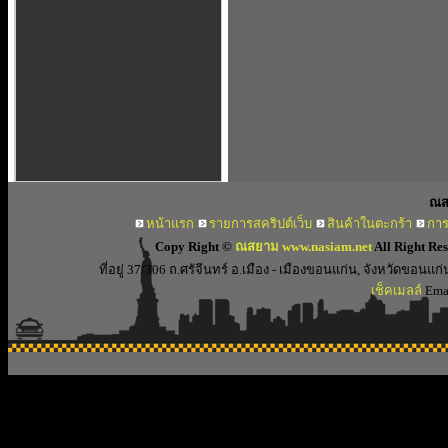
ณส
หน้าแรก
รายการสคริปต์เว็บ
สินค้าในตะกร้า
การ
Copy Right ©
ณสยาม www.nasiam.net
All Right Re
ที่อยู่ 37/306 ถ.ศรัจีนทร์ อ.เมือง - เมืองขอนแก่น, จังหวัดขอ
เช็คเมลล์
Emai