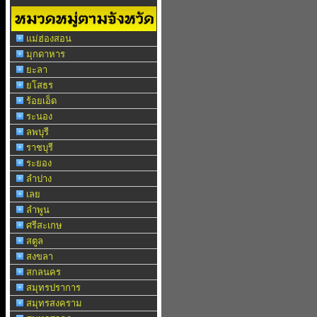
แม่ฮ่องสอน
มุกดาหาร
ยะลา
ยโสธร
ร้อยเอ็ด
ระนอง
ลพบุรี
ราชบุรี
ระยอง
ลำปาง
เลย
ลำพูน
ศรีสะเกษ
สตูล
สงขลา
สกลนคร
สมุทรปราการ
สมุทรสงคราม