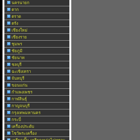
นครนายก
ตาก
ตราด
ตรัง
เชียงใหม่
เชียงราย
ชุมพร
ชัยภูมิ
ชัยนาท
ชลบุรี
ฉะเชิงเทรา
จันทบุรี
ขอนแก่น
กำแพงเพชร
กาฬสินธุ์
กาญจนบุรี
กรุงเทพมหานคร
กระบี่
เครื่องประดับ
โชว์พระเครื่อง