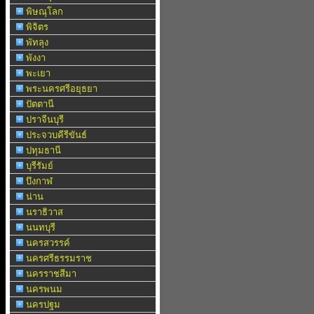
พิษณุโลก
พิจิตร
พัทลุง
พังงา
พะเยา
พระนครศรีอยุธยา
ปัตตานี
ปราจีนบุรี
ประจวบคีรีขันธ์
ปทุมธานี
บุรีรัมย์
บึงกาฬ
น่าน
นราธิวาส
นนทบุรี
นครสวรรค์
นครศรีธรรมราช
นครราชสีมา
นครพนม
นครปฐม