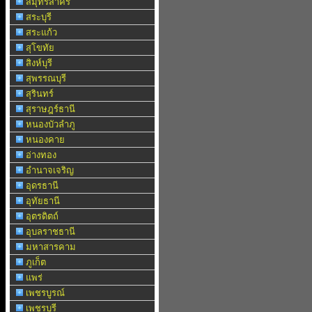
สมุทรสาคร
สระบุรี
สระแก้ว
สุโขทัย
สิงห์บุรี
สุพรรณบุรี
สุรินทร์
สุราษฎร์ธานี
หนองบัวลำภู
หนองคาย
อ่างทอง
อำนาจเจริญ
อุดรธานี
อุทัยธานี
อุตรดิตถ์
อุบลราชธานี
มหาสารคาม
ภูเก็ต
แพร่
เพชรบูรณ์
เพชรบุรี