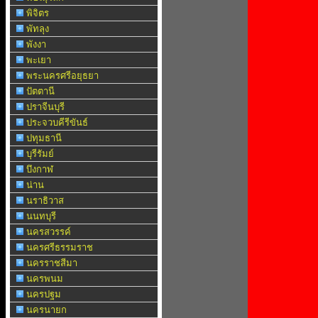
พิจิตร
พัทลุง
พังงา
พะเยา
พระนครศรีอยุธยา
ปัตตานี
ปราจีนบุรี
ประจวบคีรีขันธ์
ปทุมธานี
บุรีรัมย์
บึงกาฬ
น่าน
นราธิวาส
นนทบุรี
นครสวรรค์
นครศรีธรรมราช
นครราชสีมา
นครพนม
นครปฐม
นครนายก