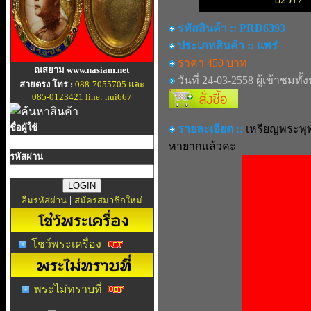
รหัสสินค้า :: PRD6393
ประเภทสินค้า :: แพร่
ราคา 450 บาท
ณสยาม www.nasiam.net
วันที่ 24-03-2558 ผู้เข้าชมทั้
สายตรง โทร :
088-7055705 และ
085-0123421 line: nui667
ชื่อผู้ใช้
รายละเอียด ::
เหรียญพระพุท
หายากแล้วคะ
รหัสผ่าน
|
ลืมรหัสผ่าน
สมัครสมาชิกใหม่
โชว์พระเครื่อง
พระไม่ทราบที่