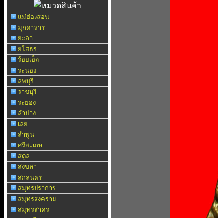
แม่ฮ่องสอน
มุกดาหาร
ยะลา
ยโสธร
ร้อยเอ็ด
ระนอง
ลพบุรี
ราชบุรี
ระยอง
ลำปาง
เลย
ลำพูน
ศรีสะเกษ
สตูล
สงขลา
สกลนคร
สมุทรปราการ
สมุทรสงคราม
สมุทรสาคร