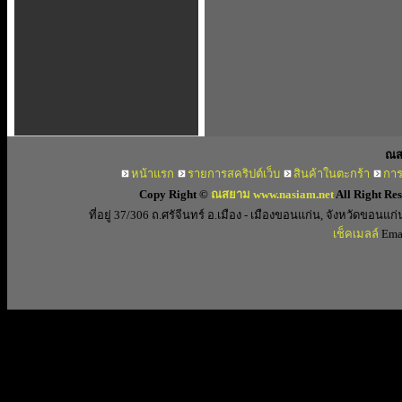
ณส
หน้าแรก
รายการสคริปต์เว็บ
สินค้าในตะกร้า
การ
Copy Right ©
ณสยาม www.nasiam.net
All Right Re
ที่อยู่ 37/306 ถ.ศรัจีนทร์ อ.เมือง - เมืองขอนแก่น, จังหวัดขอ
เช็คเมลล์
Emai