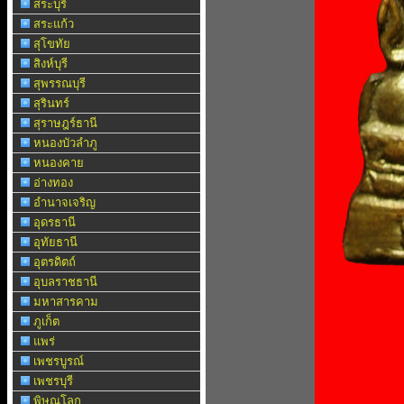
สระบุรี
สระแก้ว
สุโขทัย
สิงห์บุรี
สุพรรณบุรี
สุรินทร์
สุราษฎร์ธานี
หนองบัวลำภู
หนองคาย
อ่างทอง
อำนาจเจริญ
อุดรธานี
อุทัยธานี
อุตรดิตถ์
อุบลราชธานี
มหาสารคาม
ภูเก็ต
แพร่
เพชรบูรณ์
เพชรบุรี
พิษณุโลก