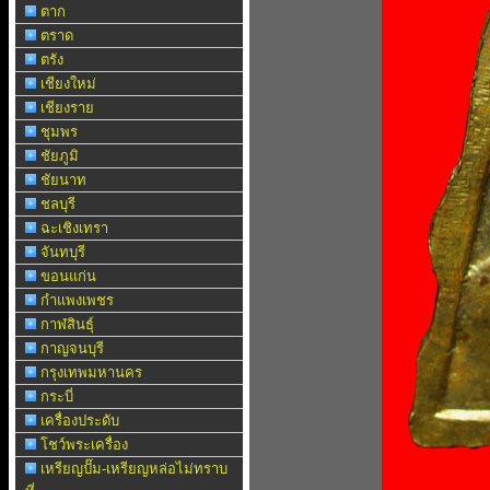
ตาก
ตราด
ตรัง
เชียงใหม่
เชียงราย
ชุมพร
ชัยภูมิ
ชัยนาท
ชลบุรี
ฉะเชิงเทรา
จันทบุรี
ขอนแก่น
กำแพงเพชร
กาฬสินธุ์
กาญจนบุรี
กรุงเทพมหานคร
กระบี่
เครื่องประดับ
โชว์พระเครื่อง
เหรียญปั๊ม-เหรียญหล่อไม่ทราบ