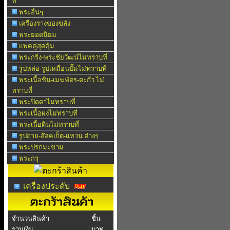
ที่
พระอื่นๆ
เครื่องรางของขลัง
พระยอดนิยม
แพคคู่สุดคุ้ม
พระกริ่ง-พระชัยวัฒน์ไม่ทราบที่
รูปหล่อ-รูปเหมือนปั๊มไม่ทราบที่
พระเนื้อชิน-เมฆพัตร-ตะกั่ว ไม่
ทราบที่
พระปิดตาไม่ทราบที่
พระเนื้อผงไม่ทราบที่
พระเนื้อดินไม่ทราบที่
รูปถ่าย-ล๊อคเก็ต-แหวน ต่างๆ
พระปรกมะขาม
พระกรุ
เครื่องประดับ
จำนวนสินค้า
ชิ้น
รวมเงิน
บาท