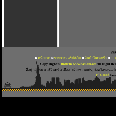
ณส
หน้าแรก
รายการสคริปต์เว็บ
สินค้าในตะกร้า
การ
Copy Right ©
ณสยาม www.nasiam.net
All Right Re
ที่อยู่ 37/306 ถ.ศรัจีนทร์ อ.เมือง - เมืองขอนแก่น, จังหวัดขอ
เช็คเมลล์
Emai