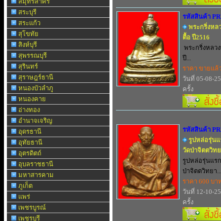
สมุทรสาคร
สระบุรี
รหัสสินค้า P
สระแก้ว
พระกริ่งหลว
สุโขทัย
ตื้อ ปี2516
สิงห์บุรี
พระกริ่งหลวงพ
สุพรรณบุรี
ปี...
สุรินทร์
ราคา ขายแล้
สุราษฎร์ธานี
วันที่ 05-08-2
หนองบัวลำภู
ครั้ง
หนองคาย
อ่างทอง
อำนาจเจริญ
รหัสสินค้า P
อุดรธานี
รูปหล่อรุ่น
อุทัยธานี
วัดป่าจิตตวิ
อุตรดิตถ์
รูปหล่อรุ่นแร
อุบลราชธานี
ป่าจิตตวิทยา..
มหาสารคาม
ราคา 600 บา
ภูเก็ต
วันที่ 12-10-2
แพร่
ครั้ง
เพชรบูรณ์
เพชรบุรี