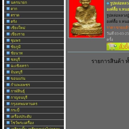
นครนายก
รูปหล่อหลวง
ตาก
องค์ตื้อ จ.ห
ตราด
รูปหล่อหลวงปู
ตรัง
องค์ตื้อ จ.หนอ.
ราคา ขายแล้
เชียงใหม่
วันที่ 03-03-2
เชียงราย
ครั้ง
ชุมพร
ชัยภูมิ
ชัยนาท
ชลบุรี
รายการสินค้า 
ฉะเชิงเทรา
จันทบุรี
ขอนแก่น
กำแพงเพชร
กาฬสินธุ์
กาญจนบุรี
กรุงเทพมหานคร
กระบี่
เครื่องประดับ
โชว์พระเครื่อง