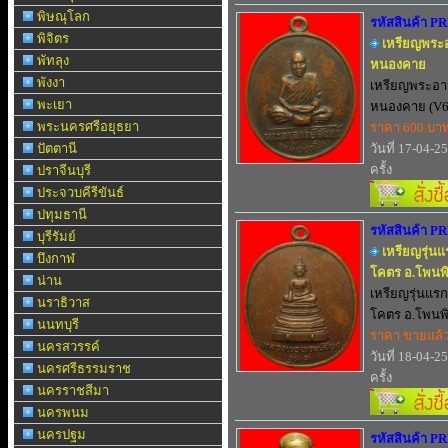
พิษณุโลก
รหัสสินค้า P
พิจิตร
เหรียญพระอ
พัทลุง
หนองคาย
พังงา
เหรียญพระอาจ
พะเยา
หนองคาย (V6)
พระนครศรีอยุธยา
ราคา 600 บา
ปัตตานี
วันที่ 17-04-2
ครั้ง
ปราจีนบุรี
ประจวบคีรีขันธ์
ปทุมธานี
รหัสสินค้า P
บุรีรัมย์
เหรียญรุ่นแ
บึงกาฬ
โคตร อ.โพนพ
น่าน
เหรียญรุ่นแรก
นราธิวาส
โคตร อ.โพนพิส
นนทบุรี
ราคา ขายแล้
นครสวรรค์
วันที่ 18-04-2
นครศรีธรรมราช
ครั้ง
นครราชสีมา
นครพนม
นครปฐม
รหัสสินค้า P