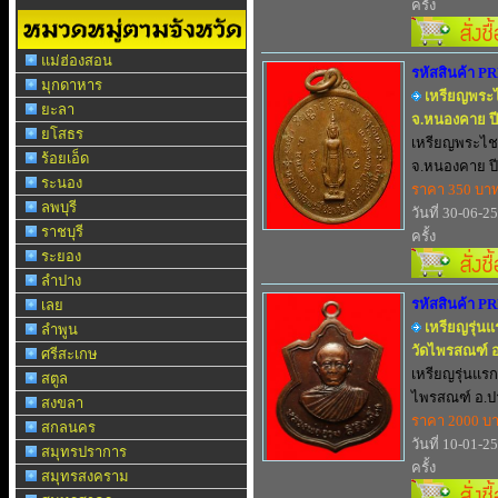
ครั้ง
แม่ฮ่องสอน
รหัสสินค้า P
มุกดาหาร
เหรียญพระไ
ยะลา
จ.หนองคาย ปี
ยโสธร
เหรียญพระไชย
ร้อยเอ็ด
จ.หนองคาย ปี
ระนอง
ราคา 350 บา
ลพบุรี
วันที่ 30-06-2
ราชบุรี
ครั้ง
ระยอง
ลำปาง
รหัสสินค้า P
เลย
เหรียญรุ่นแ
ลำพูน
วัดไพรสณฑ์ 
ศรีสะเกษ
เหรียญรุ่นแรก
สตูล
ไพรสณฑ์ อ.ปา
สงขลา
ราคา 2000 บ
สกลนคร
วันที่ 10-01-2
สมุทรปราการ
ครั้ง
สมุทรสงคราม