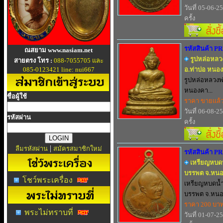
วันที่ 05-06-2
ครั้ง
รหัสสินค้า P
ณสยาม www.nasiam.net
รูปหล่อหลวงพ
สายตรง โทร :
088-7055705 และ
085-0123421 line: nui667
อ.ท่าบ่อ หนอ
รูปหล่อหลวงพ่อ
หนองคา...
ชื่อผู้ใช้
ราคา ขายแล้
วันที่ 06-08-2
รหัสผ่าน
ครั้ง
|
ลืมรหัสผ่าน
สมัครสมาชิกใหม่
รหัสสินค้า P
เหรียญหบดน
บรรพต จ.หน
โชว์พระเครื่อง
เหรียญหบดน้ำ
บรรพต จ.หนอง
ราคา 200 บา
พระไม่ทราบที่
วันที่ 01-07-2