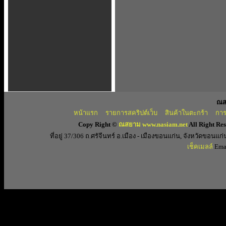
ณส
หน้าแรก
รายการสคริปต์เว็บ
สินค้าในตะกร้า
การ
Copy Right ©
ณสยาม www.nasiam.net
All Right Re
ที่อยู่ 37/306 ถ.ศรัจีนทร์ อ.เมือง - เมืองขอนแก่น, จังหวัดขอ
เช็คเมลล์
Emai