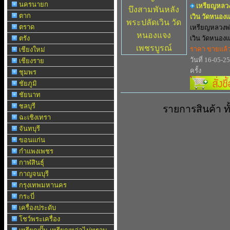
นครนายก
เหรียญหลวง
ตาก
เวิน วัดหนอง
ตราด
เหรียญหลวงพ่
ตรัง
เวิน วัดหนองแจ
ราคา ขายแล้
เชียงใหม่
วันที่ 16-05-2
เชียงราย
ครั้ง
ชุมพร
ชัยภูมิ
ชัยนาท
ชลบุรี
รายการสินค้า 
ฉะเชิงเทรา
จันทบุรี
ขอนแก่น
กำแพงเพชร
กาฬสินธุ์
กาญจนบุรี
กรุงเทพมหานคร
กระบี่
เครื่องประดับ
โชว์พระเครื่อง