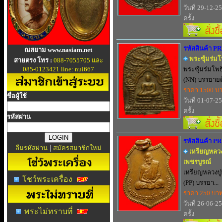
วันที่ 29-12-2
ครั้ง
รหัสสินค้า P
ณสยาม www.nasiam.net
พระซุ้มร่มโ
สายตรง โทร :
088-7055705 และ
085-0123421 line: nui667
พระซุ้มร่มโพธ
(NN) บรรยายด้
ราคา 1500 บ
ชื่อผู้ใช้
วันที่ 01-07-2
ครั้ง
รหัสผ่าน
รหัสสินค้า P
|
ลืมรหัสผ่าน
สมัครสมาชิกใหม่
เหรียญหลวงป
เพชรบูรณ์
เหรียญหลวงปู่
โชว์พระเครื่อง
(PP) บรรยา...
ราคา 250 บา
วันที่ 26-06-2
พระไม่ทราบที่
ครั้ง