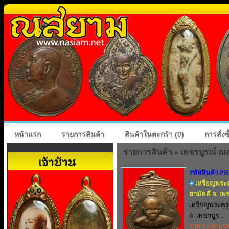
หน้าแรก
รายการสินค้า
สินค้าในตะกร้า
(0)
การสั่ง
รายการสินค้า » เพชรบูรณ์ ณ
รหัสสินค้า P
เหรียญพระคร
สามัคคี จ. เพ
เหรียญพระครูส
จ. เพชรบูร...
ราคา 350 บา