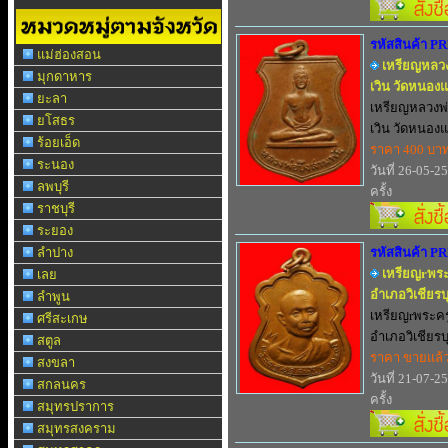
รหัสสินค้า P
แม่ฮ่องสอน
เหรียญหลวง
มุกดาหาร
เวิน วัดหนอง
ยะลา
เหรียญหลวงพ่
ยโสธร
เวิน วัดหนองแจ
ร้อยเอ็ด
ราคา 400 บา
ระนอง
วันที่ 26-05-2
ลพบุรี
ครั้ง
ราชบุรี
ระยอง
ลำปาง
รหัสสินค้า P
เหรียญrพระ
เลย
อำเภอวิเชียรบ
ลำพูน
เหรียญrพระคร
ศรีสะเกษ
อำเภอวิเชียรบุร
สตูล
ราคา ขายแล้
สงขลา
วันที่ 21-07-2
สกลนคร
ครั้ง
สมุทรปราการ
สมุทรสงคราม