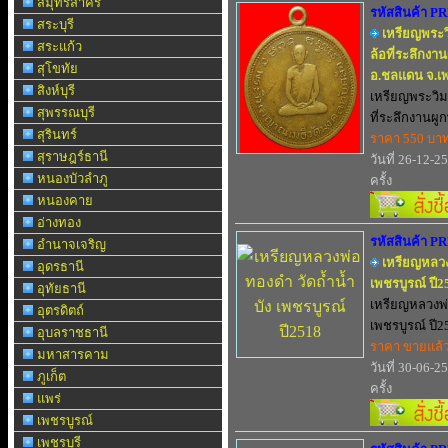
สมุทรสาคร
รหัสสินค้า P
สระบุรี
เหรียญพระ
สระแก้ว
ล้อที่ระลึกงาน
สุโขทัย
อ.ชลแดน จ.เพ
สิงห์บุรี
เหรียญพระวิ
สุพรรณบุรี
ที่ระลึกงานผูก
สุรินทร์
ราคา 550 บา
สุราษฎร์ธานี
วันที่ 26-12-2
หนองบัวลำภู
ครั้ง
หนองคาย
อ่างทอง
รหัสสินค้า P
อำนาจเจริญ
เหรียญหลวง
อุดรธานี
เพชรบูรณ์ ปี2
อุทัยธานี
เหรียญหลวงพ่
อุตรดิตถ์
เพชรบูรณ์ ปี25
อุบลราชธานี
ราคา ขายแล้
มหาสารคาม
วันที่ 30-06-2
ภูเก็ต
ครั้ง
แพร่
เพชรบูรณ์
เพชรบุรี