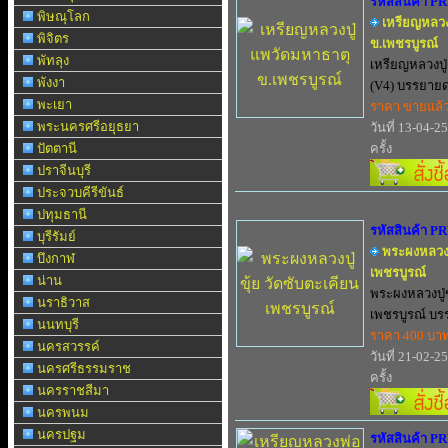
รหัสสินค้า P
พิษณุโลก
เหรียญหลวง
พิจิตร
ข.เพชรบูรณ์
พัทลุง
เหรียญหลวงปู
พังงา
(V4) บรรยายด.
พะเยา
ราคา ขายแล้
พระนครศรีอยุธยา
วันที่ 13-04-2
ปัตตานี
ครั้ง
ปราจีนบุรี
ประจวบคีรีขันธ์
ปทุมธานี
รหัสสินค้า P
บุรีรัมย์
พระผงหลวงปู
บึงกาฬ
เพชรบูรณ์
น่าน
พระผงหลวงปู่ข
นราธิวาส
เพชรบูรณ์ บรร
นนทบุรี
ราคา 400 บา
นครสวรรค์
วันที่ 21-02-2
นครศรีธรรมราช
ครั้ง
นครราชสีมา
นครพนม
นครปฐม
รหัสสินค้า P