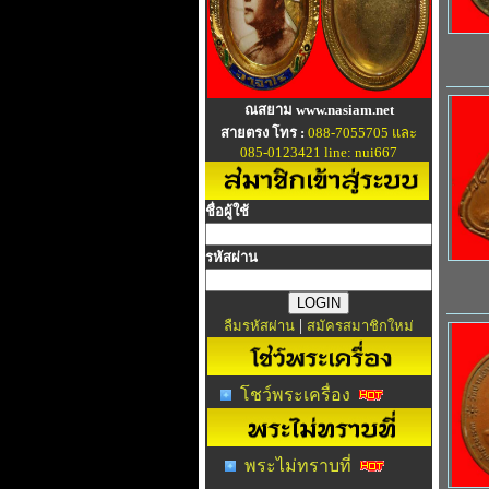
ณสยาม www.nasiam.net
สายตรง โทร :
088-7055705 และ
085-0123421 line: nui667
ชื่อผู้ใช้
รหัสผ่าน
|
ลืมรหัสผ่าน
สมัครสมาชิกใหม่
โชว์พระเครื่อง
พระไม่ทราบที่