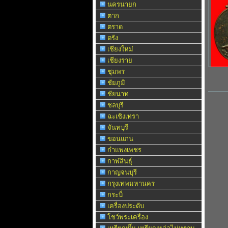
นครนายก
ตาก
ตราด
ตรัง
เชียงใหม่
เชียงราย
ชุมพร
ชัยภูมิ
ชัยนาท
ชลบุรี
ฉะเชิงเทรา
จันทบุรี
ขอนแก่น
กำแพงเพชร
กาฬสินธุ์
กาญจนบุรี
กรุงเทพมหานคร
กระบี่
เครื่องประดับ
โชว์พระเครื่อง