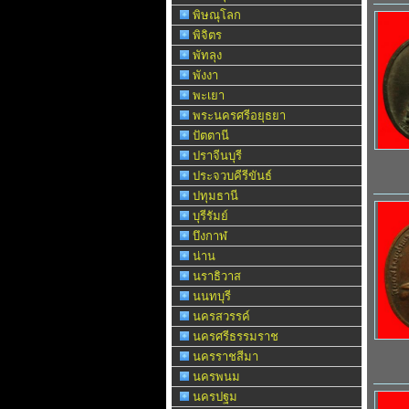
พิษณุโลก
พิจิตร
พัทลุง
พังงา
พะเยา
พระนครศรีอยุธยา
ปัตตานี
ปราจีนบุรี
ประจวบคีรีขันธ์
ปทุมธานี
บุรีรัมย์
บึงกาฬ
น่าน
นราธิวาส
นนทบุรี
นครสวรรค์
นครศรีธรรมราช
นครราชสีมา
นครพนม
นครปฐม