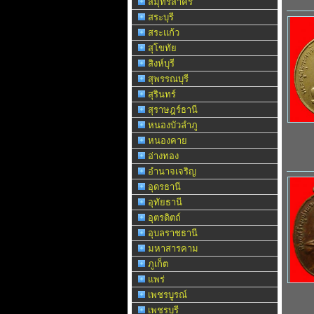
สมุทรสาคร
สระบุรี
สระแก้ว
สุโขทัย
สิงห์บุรี
สุพรรณบุรี
สุรินทร์
สุราษฎร์ธานี
หนองบัวลำภู
หนองคาย
อ่างทอง
อำนาจเจริญ
อุดรธานี
อุทัยธานี
อุตรดิตถ์
อุบลราชธานี
มหาสารคาม
ภูเก็ต
แพร่
เพชรบูรณ์
เพชรบุรี