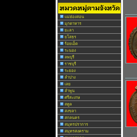
แม่ฮ่องสอน
มุกดาหาร
ยะลา
ยโสธร
ร้อยเอ็ด
ระนอง
ลพบุรี
ราชบุรี
ระยอง
ลำปาง
เลย
ลำพูน
ศรีสะเกษ
สตูล
สงขลา
สกลนคร
สมุทรปราการ
สมุทรสงคราม