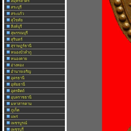
สมุทรสาคร
สระบุรี
สระแก้ว
สุโขทัย
สิงห์บุรี
สุพรรณบุรี
สุรินทร์
สุราษฎร์ธานี
หนองบัวลำภู
หนองคาย
อ่างทอง
อำนาจเจริญ
อุดรธานี
อุทัยธานี
อุตรดิตถ์
อุบลราชธานี
มหาสารคาม
ภูเก็ต
แพร่
เพชรบูรณ์
เพชรบุรี