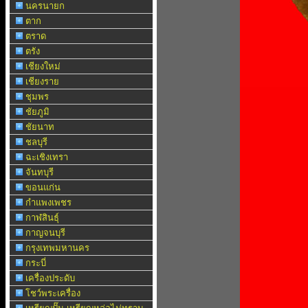
นครนายก
ตาก
ตราด
ตรัง
เชียงใหม่
เชียงราย
ชุมพร
ชัยภูมิ
ชัยนาท
ชลบุรี
ฉะเชิงเทรา
จันทบุรี
ขอนแก่น
กำแพงเพชร
กาฬสินธุ์
กาญจนบุรี
กรุงเทพมหานคร
กระบี่
เครื่องประดับ
โชว์พระเครื่อง