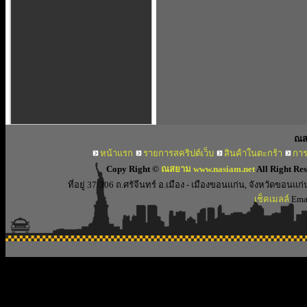
ณส
หน้าแรก
รายการสคริปต์เว็บ
สินค้าในตะกร้า
การ
Copy Right ©
ณสยาม www.nasiam.net
All Right Re
ที่อยู่ 37/306 ถ.ศรัจีนทร์ อ.เมือง - เมืองขอนแก่น, จังหวัดขอ
เช็คเมลล์
Emai