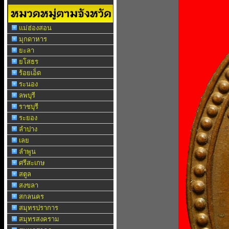
แม่ฮ่องสอน
มุกดาหาร
ยะลา
ยโสธร
ร้อยเอ็ด
ระนอง
ลพบุรี
ราชบุรี
ระยอง
ลำปาง
เลย
ลำพูน
ศรีสะเกษ
สตูล
สงขลา
สกลนคร
สมุทรปราการ
สมุทรสงคราม