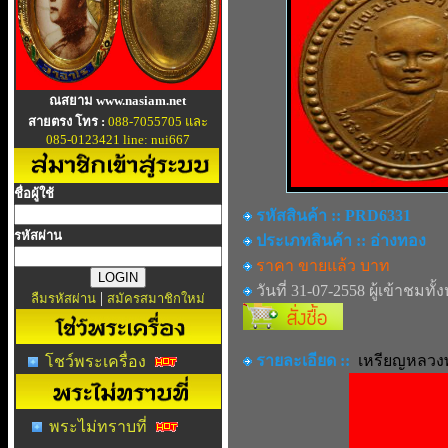
ณสยาม www.nasiam.net
สายตรง โทร :
088-7055705 และ
085-0123421 line: nui667
ชื่อผู้ใช้
รหัสสินค้า :: PRD6331
รหัสผ่าน
ประเภทสินค้า :: อ่างทอง
ราคา ขายแล้ว บาท
วันที่ 31-07-2558 ผู้เข้าชมทั้
|
ลืมรหัสผ่าน
สมัครสมาชิกใหม่
รายละเอียด ::
เหรียญหลวงพ่
โชว์พระเครื่อง
พระไม่ทราบที่