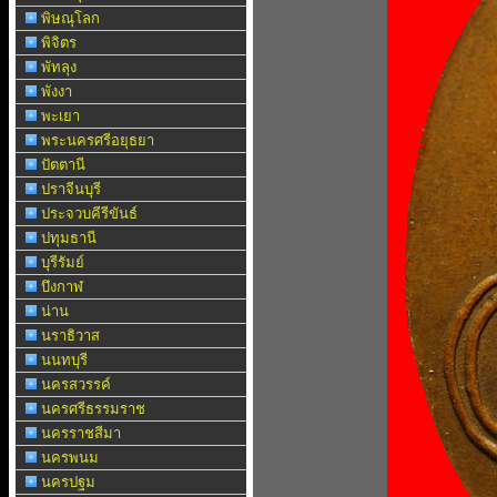
พิษณุโลก
พิจิตร
พัทลุง
พังงา
พะเยา
พระนครศรีอยุธยา
ปัตตานี
ปราจีนบุรี
ประจวบคีรีขันธ์
ปทุมธานี
บุรีรัมย์
บึงกาฬ
น่าน
นราธิวาส
นนทบุรี
นครสวรรค์
นครศรีธรรมราช
นครราชสีมา
นครพนม
นครปฐม