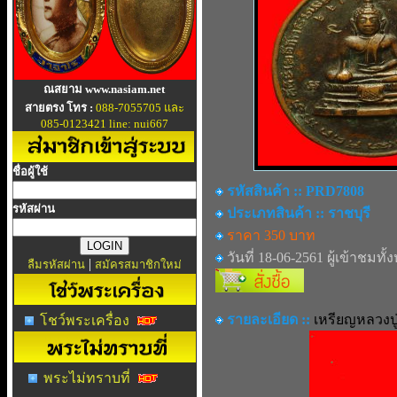
ณสยาม www.nasiam.net
สายตรง โทร :
088-7055705 และ
085-0123421 line: nui667
ชื่อผู้ใช้
รหัสสินค้า :: PRD7808
รหัสผ่าน
ประเภทสินค้า :: ราชบุรี
ราคา 350 บาท
วันที่ 18-06-2561 ผู้เข้าชมทั้
|
ลืมรหัสผ่าน
สมัครสมาชิกใหม่
รายละเอียด ::
เหรียญหลวงป
โชว์พระเครื่อง
พระไม่ทราบที่