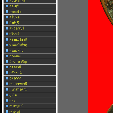
สมุทรสาคร
สระบุรี
สระแก้ว
สุโขทัย
สิงห์บุรี
สุพรรณบุรี
สุรินทร์
สุราษฎร์ธานี
หนองบัวลำภู
หนองคาย
อ่างทอง
อำนาจเจริญ
อุดรธานี
อุทัยธานี
อุตรดิตถ์
อุบลราชธานี
มหาสารคาม
ภูเก็ต
แพร่
เพชรบูรณ์
เพชรบุรี