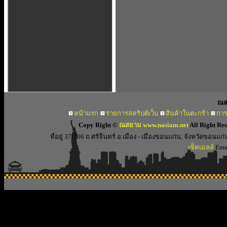
ณส
หน้าแรก
รายการสคริปต์เว็บ
สินค้าในตะกร้า
การ
Copy Right ©
ณสยาม www.nasiam.net
All Right Re
ที่อยู่ 37/306 ถ.ศรัจีนทร์ อ.เมือง - เมืองขอนแก่น, จังหวัดขอ
เช็คเมลล์
Emai