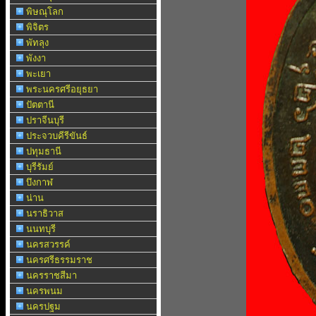
พิษณุโลก
พิจิตร
พัทลุง
พังงา
พะเยา
พระนครศรีอยุธยา
ปัตตานี
ปราจีนบุรี
ประจวบคีรีขันธ์
ปทุมธานี
บุรีรัมย์
บึงกาฬ
น่าน
นราธิวาส
นนทบุรี
นครสวรรค์
นครศรีธรรมราช
นครราชสีมา
นครพนม
นครปฐม