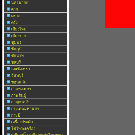
นครนายก
ตาก
ตราด
ตรัง
เชียงใหม่
เชียงราย
ชุมพร
ชัยภูมิ
ชัยนาท
ชลบุรี
ฉะเชิงเทรา
จันทบุรี
ขอนแก่น
กำแพงเพชร
กาฬสินธุ์
กาญจนบุรี
กรุงเทพมหานคร
กระบี่
เครื่องประดับ
โชว์พระเครื่อง