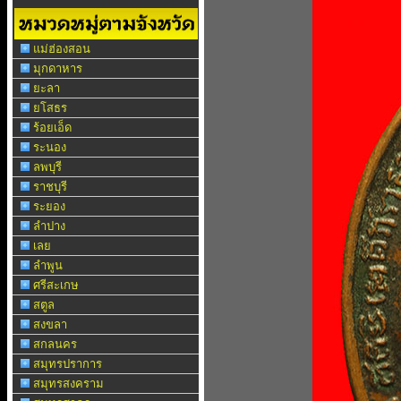
แม่ฮ่องสอน
มุกดาหาร
ยะลา
ยโสธร
ร้อยเอ็ด
ระนอง
ลพบุรี
ราชบุรี
ระยอง
ลำปาง
เลย
ลำพูน
ศรีสะเกษ
สตูล
สงขลา
สกลนคร
สมุทรปราการ
สมุทรสงคราม