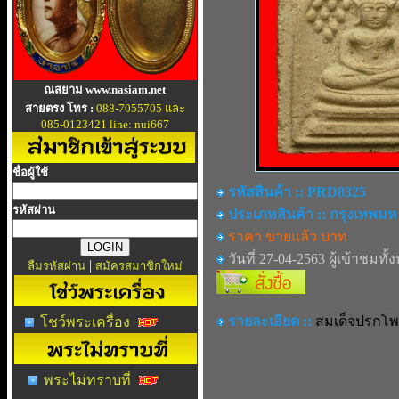
ณสยาม www.nasiam.net
สายตรง โทร :
088-7055705 และ
085-0123421 line: nui667
ชื่อผู้ใช้
รหัสสินค้า :: PRD8325
รหัสผ่าน
ประเภทสินค้า :: กรุงเทพม
ราคา ขายแล้ว บาท
วันที่ 27-04-2563 ผู้เข้าชมทั้
|
ลืมรหัสผ่าน
สมัครสมาชิกใหม่
รายละเอียด ::
สมเด็จปรกโพธ
โชว์พระเครื่อง
พระไม่ทราบที่