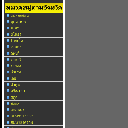
แม่ฮ่องสอน
มุกดาหาร
ยะลา
ยโสธร
ร้อยเอ็ด
ระนอง
ลพบุรี
ราชบุรี
ระยอง
ลำปาง
เลย
ลำพูน
ศรีสะเกษ
สตูล
สงขลา
สกลนคร
สมุทรปราการ
สมุทรสงคราม