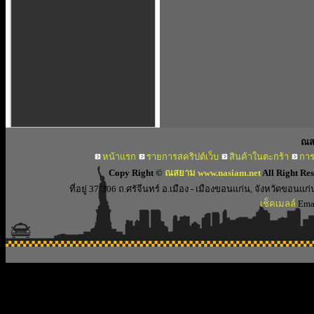
ณส
หน้าแรก
รายการสคริปต์เว็บ
สินค้าในตะกร้า
การ
Copy Right ©
ณสยาม www.nasiam.net
All Right Re
ที่อยู่ 37/306 ถ.ศรัจีนทร์ อ.เมือง - เมืองขอนแก่น, จังหวัดขอ
เช็คเมลล์
Emai