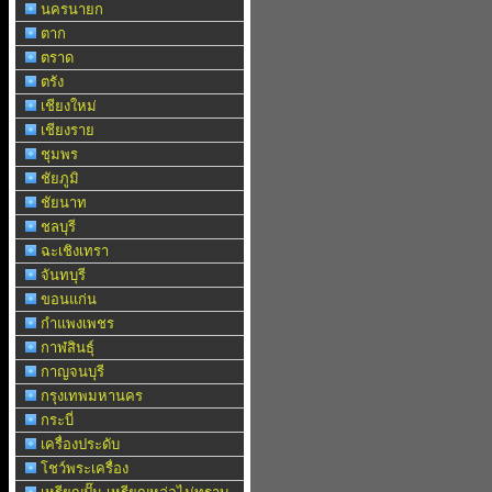
นครนายก
ตาก
ตราด
ตรัง
เชียงใหม่
เชียงราย
ชุมพร
ชัยภูมิ
ชัยนาท
ชลบุรี
ฉะเชิงเทรา
จันทบุรี
ขอนแก่น
กำแพงเพชร
กาฬสินธุ์
กาญจนบุรี
กรุงเทพมหานคร
กระบี่
เครื่องประดับ
โชว์พระเครื่อง