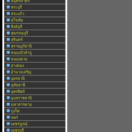
สมุทรสาคร
สระบุรี
สระแก้ว
สุโขทัย
สิงห์บุรี
สุพรรณบุรี
สุรินทร์
สุราษฎร์ธานี
หนองบัวลำภู
หนองคาย
อ่างทอง
อำนาจเจริญ
อุดรธานี
อุทัยธานี
อุตรดิตถ์
อุบลราชธานี
มหาสารคาม
ภูเก็ต
แพร่
เพชรบูรณ์
เพชรบุรี