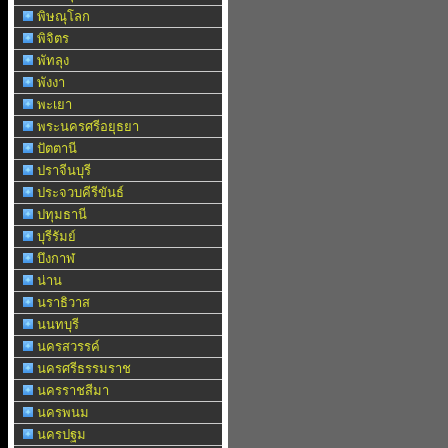
พิษณุโลก
พิจิตร
พัทลุง
พังงา
พะเยา
พระนครศรีอยุธยา
ปัตตานี
ปราจีนบุรี
ประจวบคีรีขันธ์
ปทุมธานี
บุรีรัมย์
บึงกาฬ
น่าน
นราธิวาส
นนทบุรี
นครสวรรค์
นครศรีธรรมราช
นครราชสีมา
นครพนม
นครปฐม